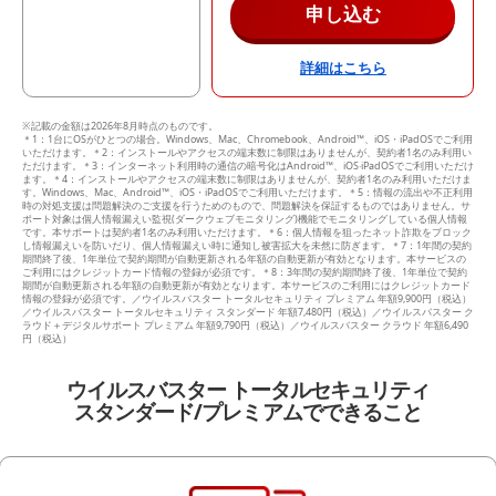
申し込む
詳細はこちら
※記載の金額は
2026年8月時点のものです。
＊1：1台にOSがひとつの場合。Windows、Mac、Chromebook、Android™、iOS・iPadOSでご利用
いただけます。＊2：インストールやアクセスの端末数に制限はありませんが、契約者1名のみ利用い
ただけます。＊3：インターネット利用時の通信の暗号化はAndroid™、iOS‧iPadOSでご利⽤いただけ
ます。＊4：インストールやアクセスの端末数に制限はありませんが、契約者1名のみ利用いただけま
す。Windows、Mac、Android™、iOS・iPadOSでご利用いただけます。＊5：情報の流出や不正利用
時の対処支援は問題解決のご支援を行うためのもので、問題解決を保証するものではありません。サ
ポート対象は個人情報漏えい監視(ダークウェブモニタリング)機能でモニタリングしている個人情報
です。本サポートは契約者1名のみ利用いただけます。＊6：個人情報を狙ったネット詐欺をブロック
し情報漏えいを防いだり、個人情報漏えい時に通知し被害拡大を未然に防ぎます。＊7：1年間の契約
期間終了後、1年単位で契約期間が自動更新される年額の自動更新が有効となります。本サービスの
ご利用にはクレジットカード情報の登録が必須です。＊8：3年間の契約期間終了後、1年単位で契約
期間が自動更新される年額の自動更新が有効となります。本サービスのご利用にはクレジットカード
情報の登録が必須です。／ウイルスバスター トータルセキュリティ プレミアム 年額9,900円（税込）
／ウイルスバスター トータルセキュリティ スタンダード 年額7,480円（税込）／ウイルスバスター ク
ラウド＋デジタルサポート プレミアム 年額9,790円（税込）／ウイルスバスター クラウド 年額6,490
円（税込）
ウイルスバスター トータルセキュリティ
スタンダード/プレミアムでできること