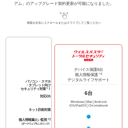
アム」のアップグレード契約更新が可能になりました。
デバイス保護6台
個人情報保護
＊6
デジタルライフサポート
パソコン・スマホ
・タブレット向け
セキュリティ対策
＊１
6台
対応OS
Windows│Mac│Android
iOS/iPadOS│Chromebook
ネット詐欺対策
個人情報漏えい監視
＊2
（ダークウェブモニタリング）